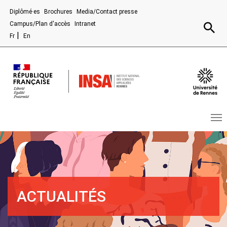
Aller au contenu principal
Diplômé·es
Brochures
Media/Contact presse
Recherc
Campus/Plan d'accès
Intranet
Fr
En
ACTUALITÉS