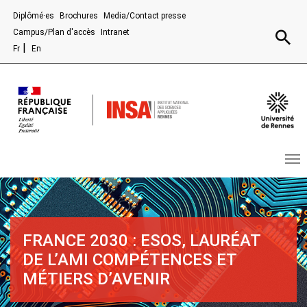
Aller au contenu principal
Diplômé·es
Brochures
Media/Contact presse
Recherc
Campus/Plan d'accès
Intranet
Fr
En
FRANCE 2030 : ESOS, LAURÉAT
DE L’AMI COMPÉTENCES ET
MÉTIERS D’AVENIR