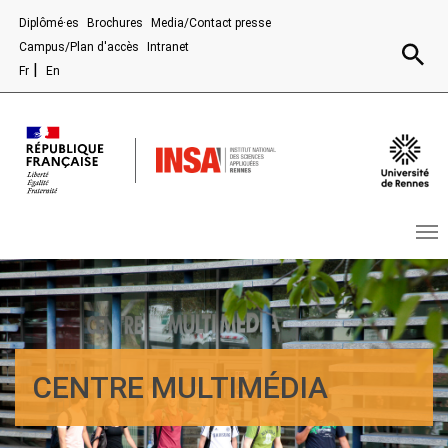
Aller au contenu principal
Diplômé·es
Brochures
Media/Contact presse
Recherc
Campus/Plan d'accès
Intranet
Fr
En
CENTRE MULTIMÉDIA