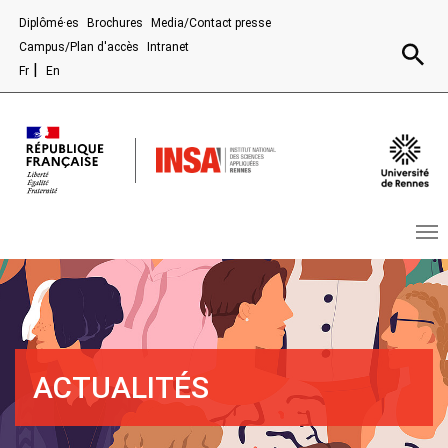
Aller au contenu principal
Diplômé·es
Brochures
Media/Contact presse
Recherc
Campus/Plan d'accès
Intranet
Fr
En
ACTUALITÉS