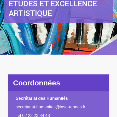
ÉTUDES ET EXCELLENCE
ARTISTIQUE
Coordonnées
Secrétariat des Humanités
secretariat-humanites@insa-rennes.fr
Tel 02 23 23 84 48