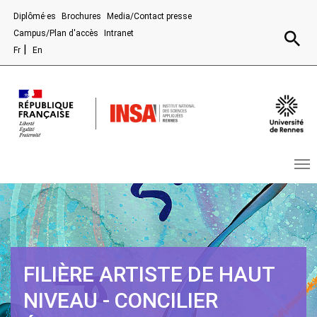
Aller au contenu principal
Diplômé·es
Brochures
Media/Contact presse
Recherc
Campus/Plan d'accès
Intranet
Fr
En
FILIÈRE ARTISTE DE HAUT
NIVEAU - CONCILIER