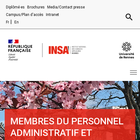
Aller au contenu principal
Diplômé·es
Brochures
Media/Contact presse
Recherc
Campus/Plan d'accès
Intranet
Fr
En
MEMBRES DU PERSONNEL
ADMINISTRATIF ET