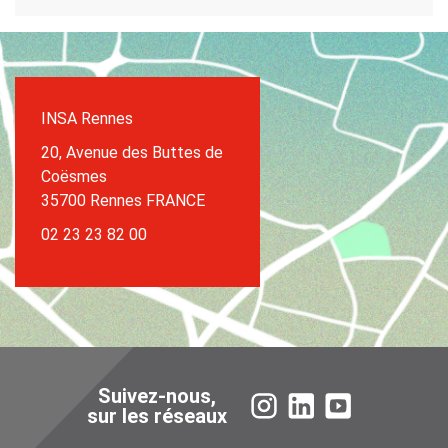
INSA Rennes
20, Avenue des Buttes de
Coësmes
35700 Rennes FRANCE
02 23 23 82 00
Suivez-nous,
Instagram
LinkedIn
YouTube
sur les réseaux