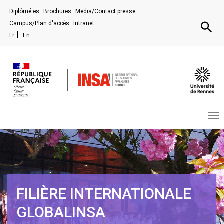
Aller au contenu principal
Diplômé·es
Brochures
Media/Contact presse
Recherc
Campus/Plan d'accès
Intranet
Fr
En
FILIÈRE INTERNATIONALE
GLOBALINSA