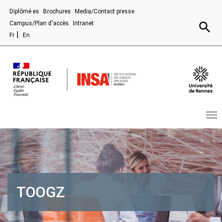
Aller au contenu principal
Diplômé·es
Brochures
Media/Contact presse
Recherc
Campus/Plan d'accès
Intranet
Fr
En
TOOGZ