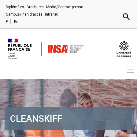
Aller au contenu principal
Diplômé·es
Brochures
Media/Contact presse
Recherc
Campus/Plan d'accès
Intranet
Fr
En
CLEANSKIFF