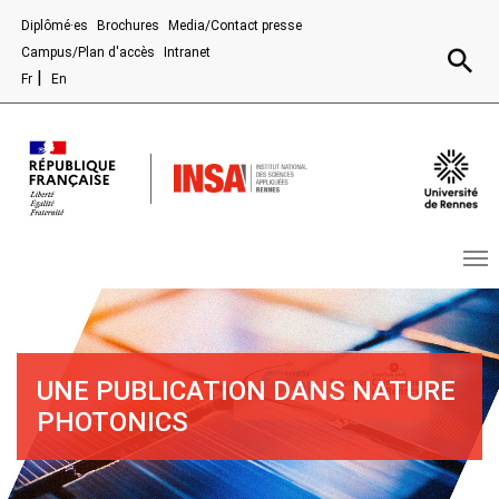
Aller au contenu principal
Diplômé·es
Brochures
Media/Contact presse
Recherc
Campus/Plan d'accès
Intranet
Fr
En
UNE PUBLICATION DANS NATURE
PHOTONICS