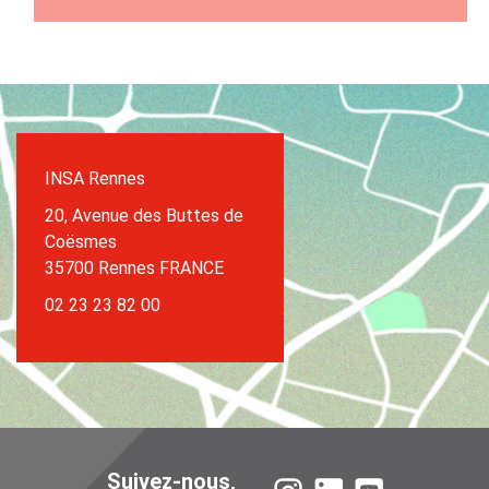
INSA Rennes
20, Avenue des Buttes de
Coësmes
35700 Rennes FRANCE
02 23 23 82 00
Suivez-nous,