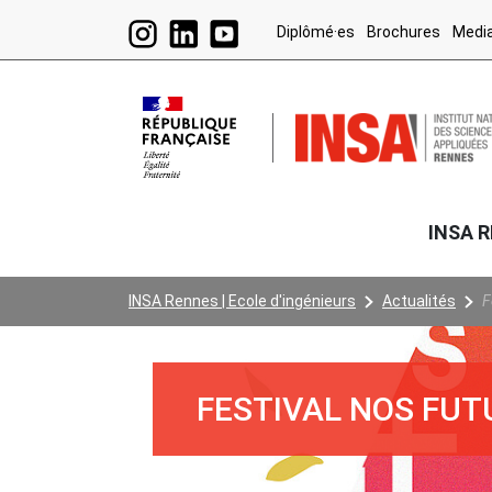
Aller au contenu principal
Instagram
LinkedIn
YouTube
Diplômé·es
Brochures
Medi
INSA 
Vous êtes ici:
INSA Rennes | Ecole d'ingénieurs
Actualités
F
FESTIVAL NOS FUT