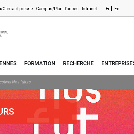
a/Contact presse
Campus/Plan d'accès
Intranet
Fr
En
RENNES
FORMATION
RECHERCHE
ENTREPRISE
estival Nos futurs
URS