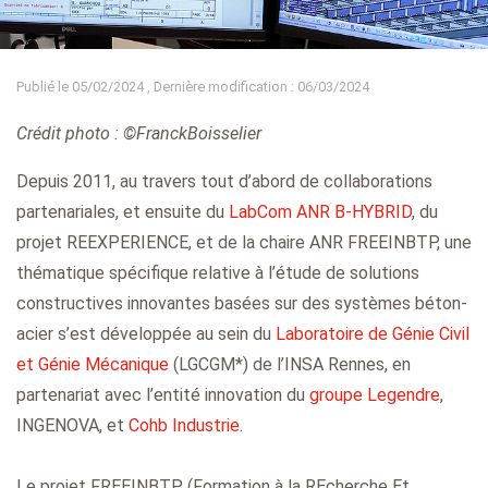
Publié le 05/02/2024 , Dernière modification : 06/03/2024
Crédit photo : ©FranckBoisselier
Depuis 2011, au travers tout d’abord de collaborations
partenariales, et ensuite du
LabCom ANR B-HYBRID
, du
projet REEXPERIENCE, et de la chaire ANR FREEINBTP, une
thématique spécifique relative à l’étude de solutions
constructives innovantes basées sur des systèmes béton-
acier s’est développée au sein du
Laboratoire de Génie Civil
et Génie Mécanique
(LGCGM*) de l’INSA Rennes, en
partenariat avec l’entité innovation du
groupe Legendre
,
INGENOVA, et
Cohb Industrie
.
Le projet FREEINBTP (Formation à la REcherche Et