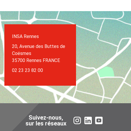
INSA Rennes
20, Avenue des Buttes de
Coësmes
35700 Rennes FRANCE
02 23 23 82 00
Suivez-nous,
Instagram
LinkedIn
YouTube
sur les réseaux