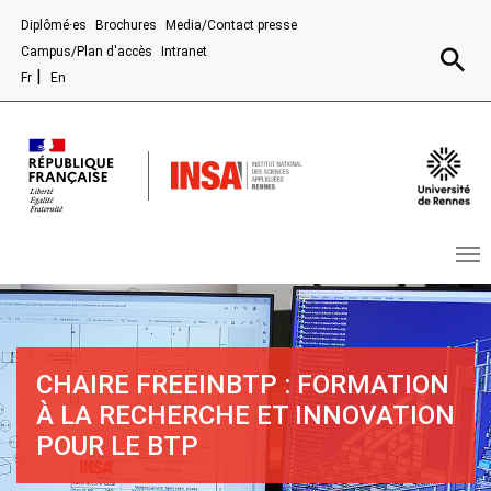
Aller au contenu principal
Diplômé·es
Brochures
Media/Contact presse
Recherc
Campus/Plan d'accès
Intranet
Fr
En
CHAIRE FREEINBTP : FORMATION
À LA RECHERCHE ET INNOVATION
POUR LE BTP